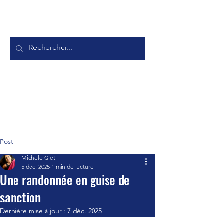
Post
Michele Glet
5 déc. 2025
1 min de lecture
Une randonnée en guise de
sanction
Dernière mise à jour :
7 déc. 2025