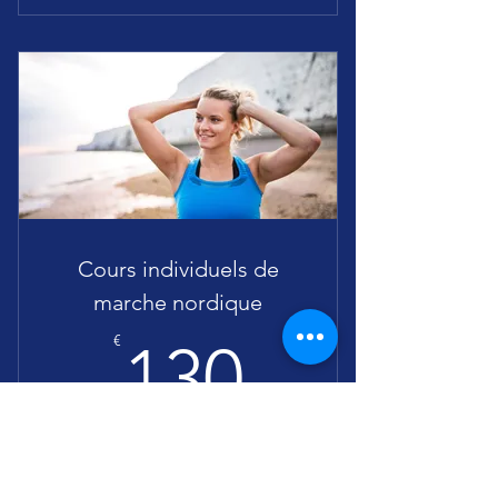
Forfait de 5 cours marche nordique
Cours individuels de
marche nordique
130€
€
130
Forfait de cours de marche nordique
individuels de 1h15, avec plan
d'entrainement et coaching