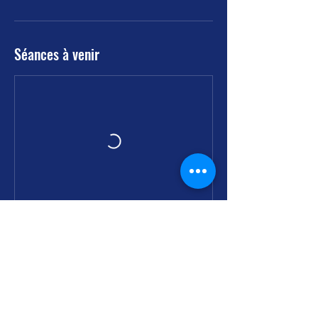
Séances à venir
Coordonnées
+33664480093
miglet1967@gmail.com
Paris, France